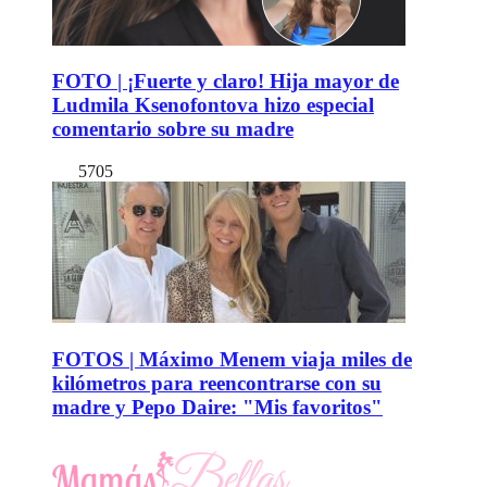
FOTO | ¡Fuerte y claro! Hija mayor de
Ludmila Ksenofontova hizo especial
comentario sobre su madre
5705
FOTOS | Máximo Menem viaja miles de
kilómetros para reencontrarse con su
madre y Pepo Daire: "Mis favoritos"