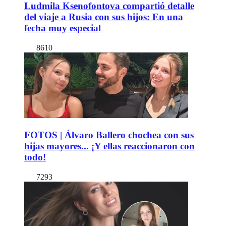
Ludmila Ksenofontova compartió detalle
del viaje a Rusia con sus hijos: En una
fecha muy especial
8610
FOTOS | Álvaro Ballero chochea con sus
hijas mayores... ¡Y ellas reaccionaron con
todo!
7293