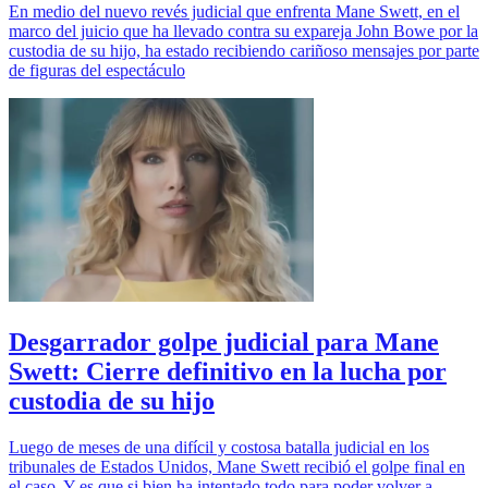
En medio del nuevo revés judicial que enfrenta Mane Swett, en el
marco del juicio que ha llevado contra su expareja John Bowe por la
custodia de su hijo, ha estado recibiendo cariñoso mensajes por parte
de figuras del espectáculo
Desgarrador golpe judicial para Mane
Swett: Cierre definitivo en la lucha por
custodia de su hijo
Luego de meses de una difícil y costosa batalla judicial en los
tribunales de Estados Unidos, Mane Swett recibió el golpe final en
el caso. Y es que si bien ha intentado todo para poder volver a