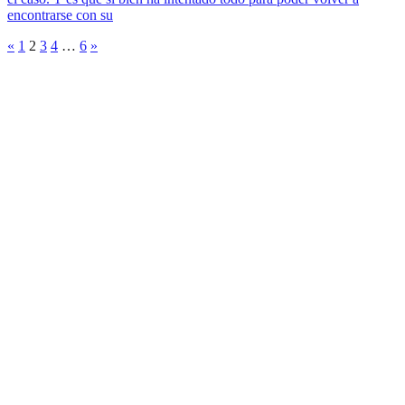
encontrarse con su
«
1
2
3
4
…
6
»