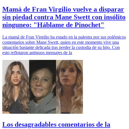
Mamá de Fran Virgilio vuelve a disparar
sin piedad contra Mane Swett con insólito
ninguneo: "Háblame de Pinochet"
La mamá de Fran Virgilio ha estado en la palestra por sus polémicos
comentarios sobre Mane Swett, quien en este momento vive una
situación bastante delicada tras perder la custodia de su hijo. Con
esto reflotaron antiguos mensajes de la
Los desagradables comentarios de la