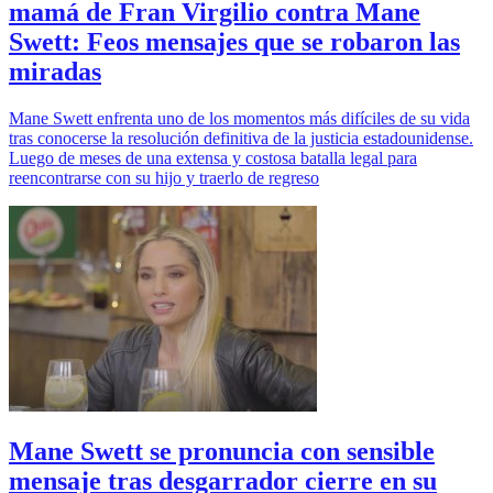
mamá de Fran Virgilio contra Mane
Swett: Feos mensajes que se robaron las
miradas
Mane Swett enfrenta uno de los momentos más difíciles de su vida
tras conocerse la resolución definitiva de la justicia estadounidense.
Luego de meses de una extensa y costosa batalla legal para
reencontrarse con su hijo y traerlo de regreso
Mane Swett se pronuncia con sensible
mensaje tras desgarrador cierre en su