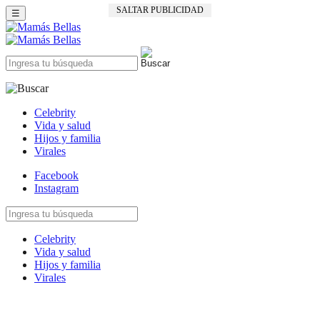
SALTAR PUBLICIDAD
☰
Celebrity
Vida y salud
Hijos y familia
Virales
Facebook
Instagram
Celebrity
Vida y salud
Hijos y familia
Virales