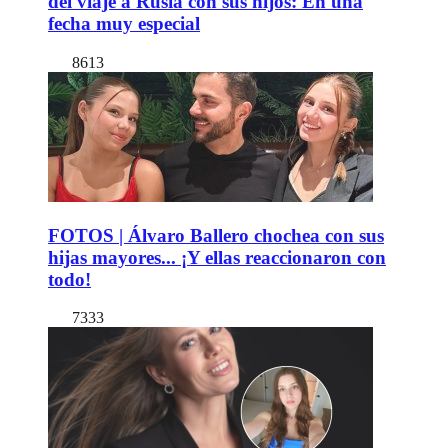
del viaje a Rusia con sus hijos: En una
fecha muy especial
8613
FOTOS | Álvaro Ballero chochea con sus
hijas mayores... ¡Y ellas reaccionaron con
todo!
7333