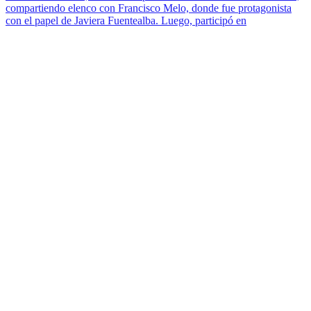
compartiendo elenco con Francisco Melo, donde fue protagonista
con el papel de Javiera Fuentealba. Luego, participó en