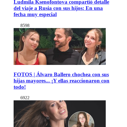
Ludmila Ksenofontova compartió detalle
del viaje a Rusia con sus hijos: En una
fecha muy especial
8598
FOTOS | Álvaro Ballero chochea con sus
hijas mayores... ¡Y ellas reaccionaron con
todo!
6922