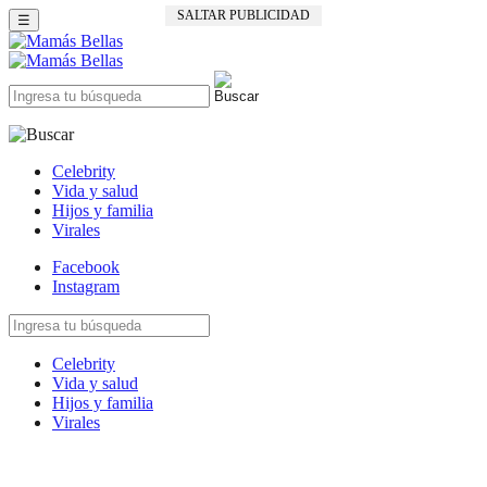
SALTAR PUBLICIDAD
☰
Celebrity
Vida y salud
Hijos y familia
Virales
Facebook
Instagram
Celebrity
Vida y salud
Hijos y familia
Virales