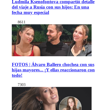
Ludmila Ksenofontova compartió detalle
del viaje a Rusia con sus hijos: En una
fecha muy especial
8611
FOTOS | Álvaro Ballero chochea con sus
hijas mayores... ¡Y ellas reaccionaron con
todo!
7303