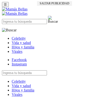
SALTAR PUBLICIDAD
☰
Celebrity
Vida y salud
Hijos y familia
Virales
Facebook
Instagram
Celebrity
Vida y salud
Hijos y familia
Virales