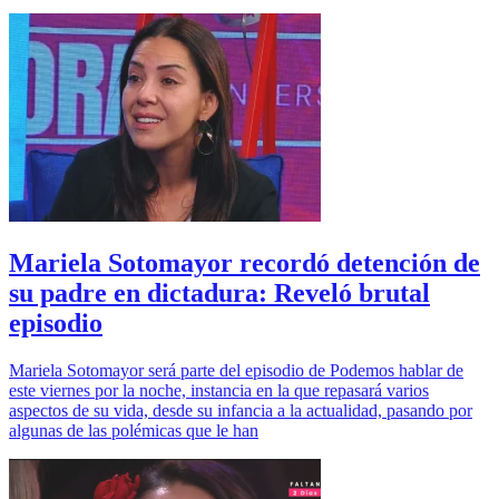
Mariela Sotomayor recordó detención de
su padre en dictadura: Reveló brutal
episodio
Mariela Sotomayor será parte del episodio de Podemos hablar de
este viernes por la noche, instancia en la que repasará varios
aspectos de su vida, desde su infancia a la actualidad, pasando por
algunas de las polémicas que le han