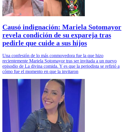
Causó indignación: Mariela Sotomayor
revela condición de su expareja tras
pedirle que cuide a sus hijos
Una confesión de lo más conmovedora fue la que hizo
recientemente Mariela Sotomayor tras ser invitada a un nuevo
episodio de La divina comida. Y es que la periodista se refirió a
cómo fue el momento en que la invitaron