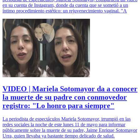
en su cuenta de Instagram, donde da cuenta que se sometió a un
íntimo procedimiento estético: un rejuvenecimiento vaginal. "A
VIDEO | Mariela Sotomayor da a conocer
la muerte de su padre con conmovedor
registro: "Lo honro para siempre"
La periodista de espectáculos Mariela Sotomayor, irrumpió en las
redes sociales la noche de este lunes 11 de mayo para informar
públicamente sobre la muerte de su padre, Jaime Enrique Sotomayor
Urra, quien llevaba ya bastante tiempo delicado de salud.