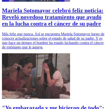
Mariela Sotomayor celebró feliz noticia:
Reveló novedoso tratamiento que ayudó
en la lucha contra el cáncer de su padre
Más feliz que nunca. Así se encuentra Mariela Sotomayor luego de
conocer actualizaciones sobre el estado de salud de su padre. Y es
que hace un tiempo el hombre ha estado luchando contra el cáncer
de estómago que le aqueja,
"Yo embarazada y me hicieron de todo":