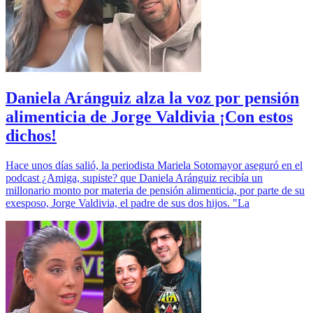
Daniela Aránguiz alza la voz por pensión
alimenticia de Jorge Valdivia ¡Con estos
dichos!
Hace unos días salió, la periodista Mariela Sotomayor aseguró en el
podcast ¿Amiga, supiste? que Daniela Aránguiz recibía un
millonario monto por materia de pensión alimenticia, por parte de su
exesposo, Jorge Valdivia, el padre de sus dos hijos. "La