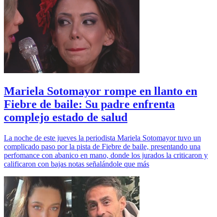
Mariela Sotomayor rompe en llanto en
Fiebre de baile: Su padre enfrenta
complejo estado de salud
La noche de este jueves la periodista Mariela Sotomayor tuvo un
complicado paso por la pista de Fiebre de baile, presentando una
perfomance con abanico en mano, donde los jurados la criticaron y
calificaron con bajas notas señalándole que más