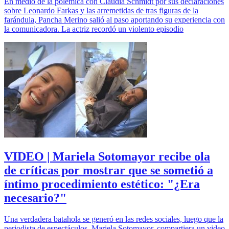
En medio de la polémica con Claudia Schmidt por sus declaraciones
sobre Leonardo Farkas y las arremetidas de tras figuras de la
farándula, Pancha Merino salió al paso aportando su experiencia con
la comunicadora. La actriz recordó un violento episodio
VIDEO | Mariela Sotomayor recibe ola
de críticas por mostrar que se sometió a
íntimo procedimiento estético: "¿Era
necesario?"
Una verdadera batahola se generó en las redes sociales, luego que la
periodista de espectáculos, Mariela Sotomayor, compartiera un video