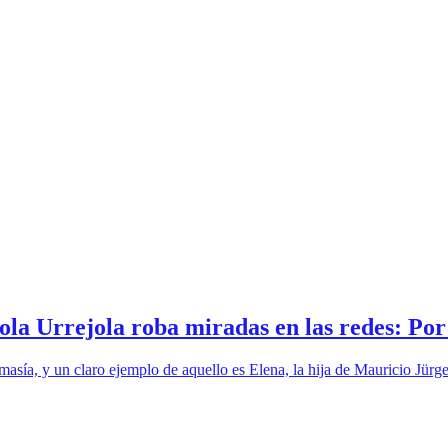
la Urrejola roba miradas en las redes: Po
sía, y un claro ejemplo de aquello es Elena, la hija de Mauricio Jürge