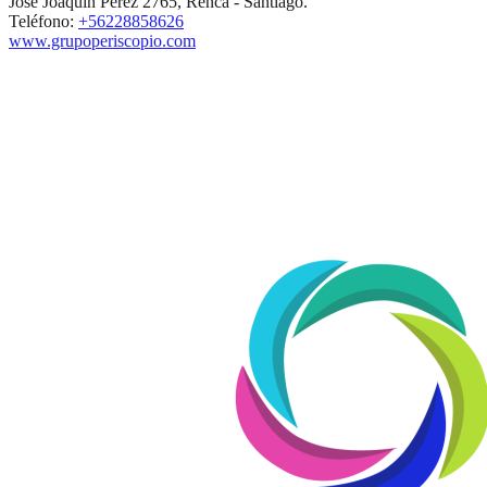
José Joaquín Pérez 2765, Renca - Santiago.
Teléfono:
+56228858626
www.grupoperiscopio.com