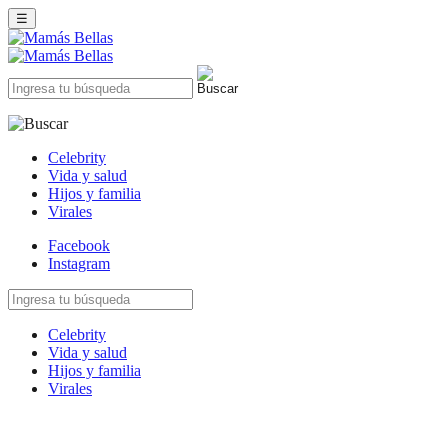
☰
Celebrity
Vida y salud
Hijos y familia
Virales
Facebook
Instagram
Celebrity
Vida y salud
Hijos y familia
Virales