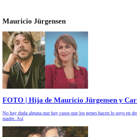
Mauricio Jürgensen
FOTO | Hija de Mauricio Jürgensen y Caro
No hay duda alguna que hay casos que los genes hacen lo suyo en dema
madre. Así