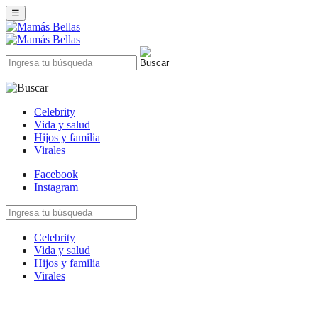
☰
Celebrity
Vida y salud
Hijos y familia
Virales
Facebook
Instagram
Celebrity
Vida y salud
Hijos y familia
Virales