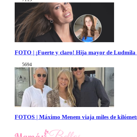
FOTO | ¡Fuerte y claro! Hija mayor de Ludmila 
5694
FOTOS | Máximo Menem viaja miles de kilómetro