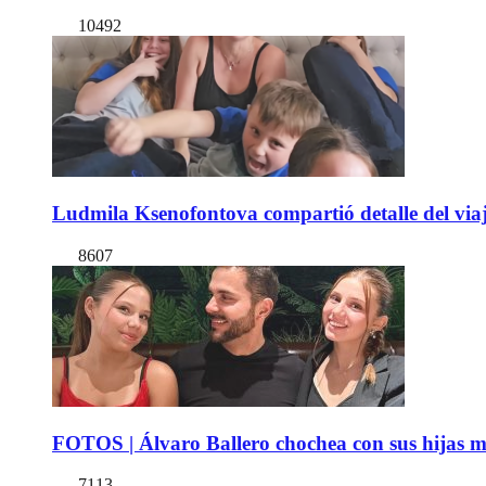
10492
Ludmila Ksenofontova compartió detalle del viaj
8607
FOTOS | Álvaro Ballero chochea con sus hijas ma
7113