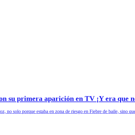
on su primera aparición en TV ¡Y era que n
z, no solo porque estaba en zona de riesgo en Fiebre de baile, sino qu