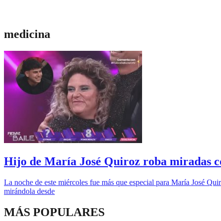
medicina
Hijo de María José Quiroz roba miradas c
La noche de este miércoles fue más que especial para María José Quiro
mirándola desde
MÁS POPULARES