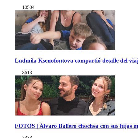
10504
Ludmila Ksenofontova compartió detalle del viaj
8613
FOTOS | Álvaro Ballero chochea con sus hijas ma
7333