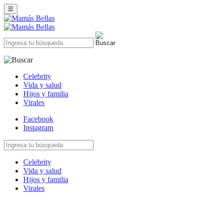
☰
Celebrity
Vida y salud
Hijos y familia
Virales
Facebook
Instagram
Celebrity
Vida y salud
Hijos y familia
Virales