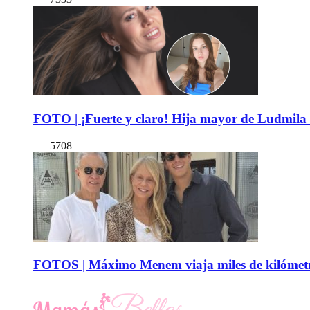
FOTO | ¡Fuerte y claro! Hija mayor de Ludmila 
5708
FOTOS | Máximo Menem viaja miles de kilómetro