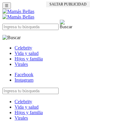
SALTAR PUBLICIDAD
☰
Celebrity
Vida y salud
Hijos y familia
Virales
Facebook
Instagram
Celebrity
Vida y salud
Hijos y familia
Virales