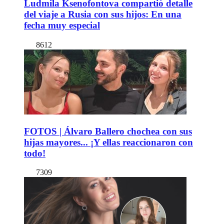
Ludmila Ksenofontova compartió detalle
del viaje a Rusia con sus hijos: En una
fecha muy especial
8612
FOTOS | Álvaro Ballero chochea con sus
hijas mayores... ¡Y ellas reaccionaron con
todo!
7309