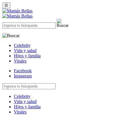
☰
Celebrity
Vida y salud
Hijos y familia
Virales
Facebook
Instagram
Celebrity
Vida y salud
Hijos y familia
Virales