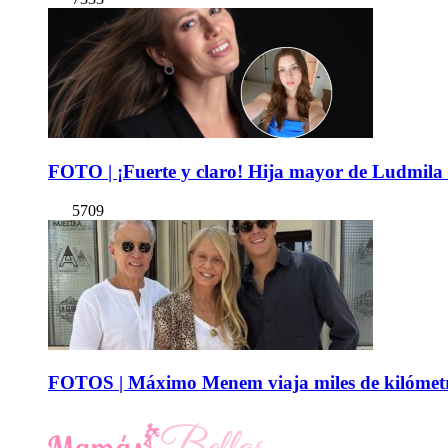
FOTO | ¡Fuerte y claro! Hija mayor de Ludmila 
5709
FOTOS | Máximo Menem viaja miles de kilómetro