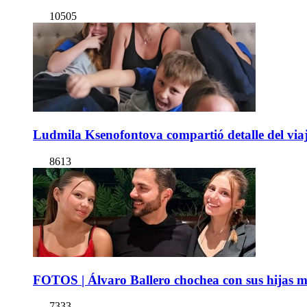
10505
Ludmila Ksenofontova compartió detalle del viaj
8613
FOTOS | Álvaro Ballero chochea con sus hijas ma
7333