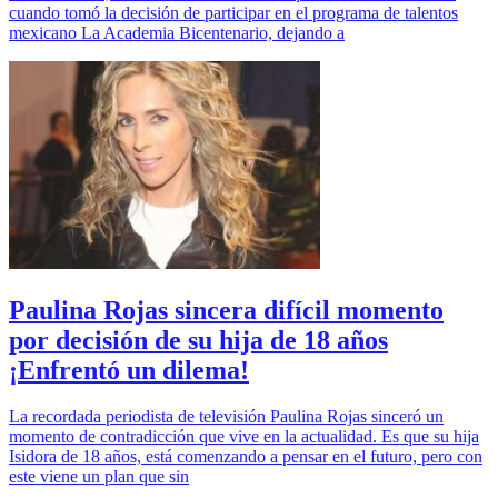
cuando tomó la decisión de participar en el programa de talentos
mexicano La Academia Bicentenario, dejando a
Paulina Rojas sincera difícil momento
por decisión de su hija de 18 años
¡Enfrentó un dilema!
La recordada periodista de televisión Paulina Rojas sinceró un
momento de contradicción que vive en la actualidad. Es que su hija
Isidora de 18 años, está comenzando a pensar en el futuro, pero con
este viene un plan que sin