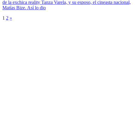
de la exchica reality Tanza Varela, y su esposo, el cineasta nacional,
Matías Bize. Así lo dio
1
2
»