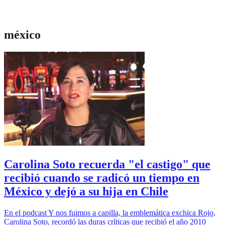
méxico
Carolina Soto recuerda "el castigo" que
recibió cuando se radicó un tiempo en
México y dejó a su hija en Chile
En el podcast Y nos fuimos a capilla, la emblemática exchica Rojo,
Carolina Soto, recordó las duras críticas que recibió el año 2010