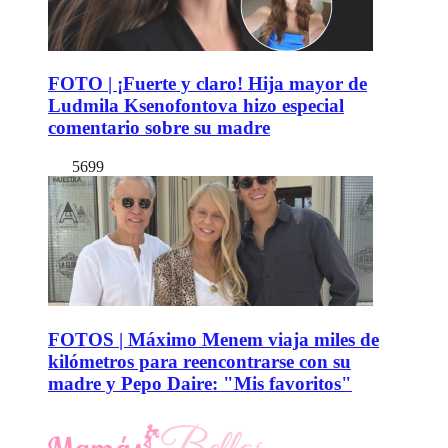
FOTO | ¡Fuerte y claro! Hija mayor de
Ludmila Ksenofontova hizo especial
comentario sobre su madre
5699
FOTOS | Máximo Menem viaja miles de
kilómetros para reencontrarse con su
madre y Pepo Daire: "Mis favoritos"