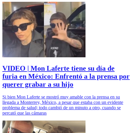
VIDEO | Mon Laferte tiene su día de
furia en México: Enfrentó a la prensa por
querer grabar a su hijo
Si bien Mon Laferte se mostró muy amable con la prensa en su
llegada a Monterrey, México, a pesar que estaba con un evidente
problema de salud; todo cambió de un minuto a otro, cuando se
percató que las cámaras