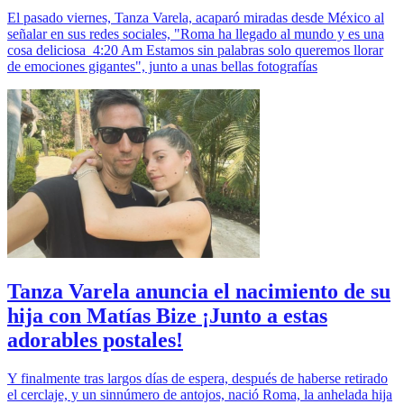
El pasado viernes, Tanza Varela, acaparó miradas desde México al
señalar en sus redes sociales, "Roma ha llegado al mundo y es una
cosa deliciosa 4:20 Am Estamos sin palabras solo queremos llorar
de emociones gigantes", junto a unas bellas fotografías
Tanza Varela anuncia el nacimiento de su
hija con Matías Bize ¡Junto a estas
adorables postales!
Y finalmente tras largos días de espera, después de haberse retirado
el cerclaje, y un sinnúmero de antojos, nació Roma, la anhelada hija