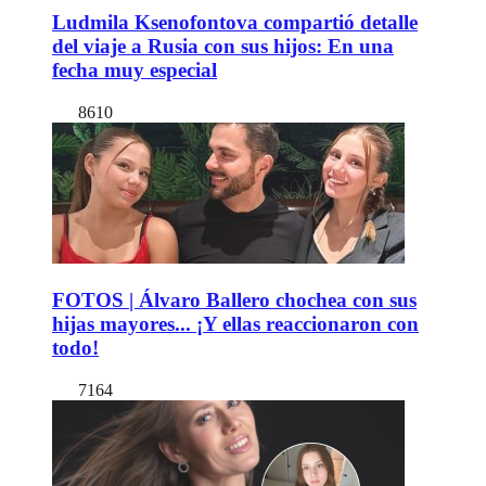
Ludmila Ksenofontova compartió detalle
del viaje a Rusia con sus hijos: En una
fecha muy especial
8610
FOTOS | Álvaro Ballero chochea con sus
hijas mayores... ¡Y ellas reaccionaron con
todo!
7164