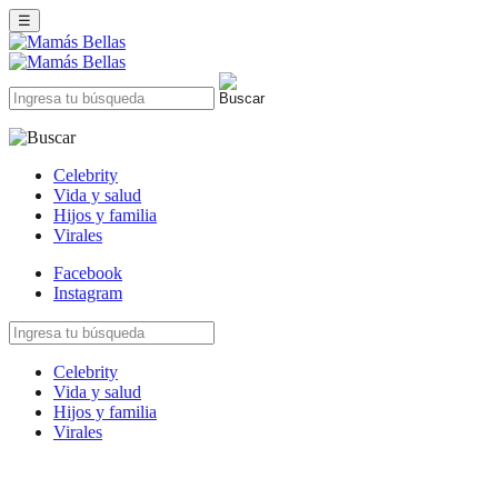
☰
Celebrity
Vida y salud
Hijos y familia
Virales
Facebook
Instagram
Celebrity
Vida y salud
Hijos y familia
Virales