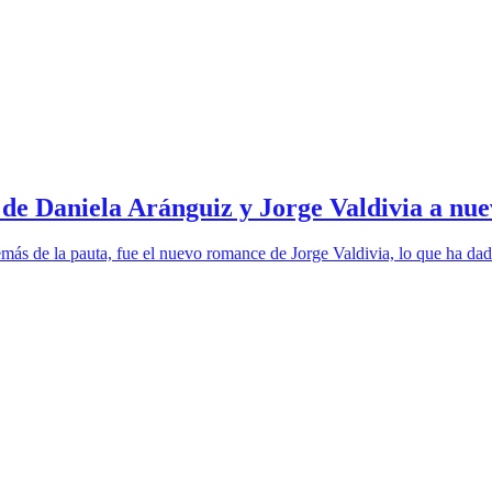
 de Daniela Aránguiz y Jorge Valdivia a nue
emás de la pauta, fue el nuevo romance de Jorge Valdivia, lo que ha da