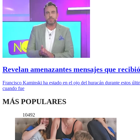
Revelan amenazantes mensajes que recibió
Francisco Kaminski ha estado en el ojo del huracán durante estos últ
cuando fue
MÁS POPULARES
10492