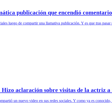
gmática publicación que encendió comentario
ciales luego de compartir una llamativa publicación. Y es que tras pa
izo aclaración sobre visitas de la actriz a 
ompartió un nuevo video en sus redes sociales. Y como ya es conocido,