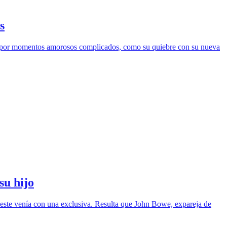
s
sar por momentos amorosos complicados, como su quiebre con su nueva
su hijo
 este venía con una exclusiva. Resulta que John Bowe, expareja de