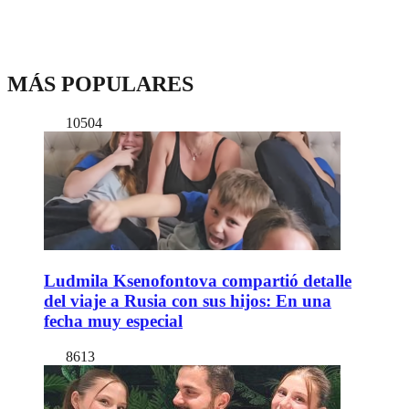
MÁS POPULARES
10504
Ludmila Ksenofontova compartió detalle
del viaje a Rusia con sus hijos: En una
fecha muy especial
8613