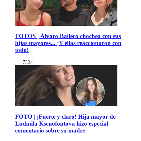
FOTOS | Álvaro Ballero chochea con sus
hijas mayores... ¡Y ellas reaccionaron con
todo!
7324
FOTO | ¡Fuerte y claro! Hija mayor de
Ludmila Ksenofontova hizo especial
comentario sobre su madre