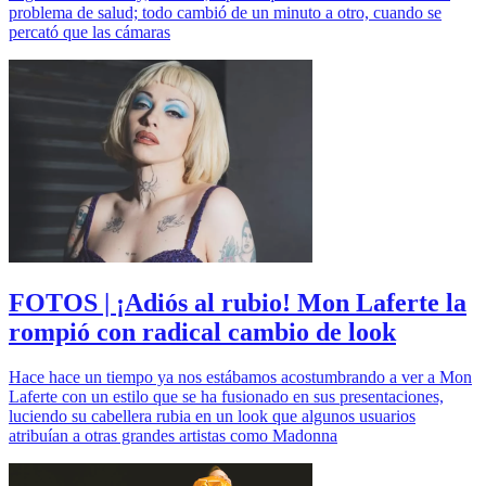
problema de salud; todo cambió de un minuto a otro, cuando se
percató que las cámaras
FOTOS | ¡Adiós al rubio! Mon Laferte la
rompió con radical cambio de look
Hace hace un tiempo ya nos estábamos acostumbrando a ver a Mon
Laferte con un estilo que se ha fusionado en sus presentaciones,
luciendo su cabellera rubia en un look que algunos usuarios
atribuían a otras grandes artistas como Madonna