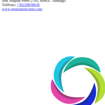
José Joaquín Pérez 2765, Renca - Santiago.
Teléfono:
+56228858626
www.grupoperiscopio.com