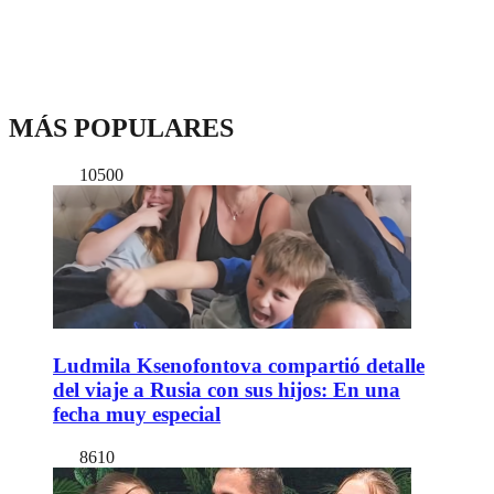
MÁS POPULARES
10500
Ludmila Ksenofontova compartió detalle
del viaje a Rusia con sus hijos: En una
fecha muy especial
8610