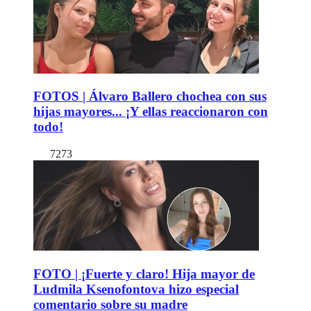
FOTOS | Álvaro Ballero chochea con sus
hijas mayores... ¡Y ellas reaccionaron con
todo!
7273
FOTO | ¡Fuerte y claro! Hija mayor de
Ludmila Ksenofontova hizo especial
comentario sobre su madre