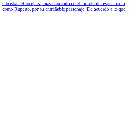
Christian Henríquez, más conocido en el mundo del espectáculo
como Ruperto, por su entrañable personaje. De acuerdo a lo que