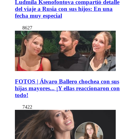
Ludmila Ksenofontova compartió detalle
del viaje a Rusia con sus hijos: En una
fecha muy especial
8627
FOTOS | Álvaro Ballero chochea con sus
hijas mayores... ¡Y ellas reaccionaron con
todo!
7422