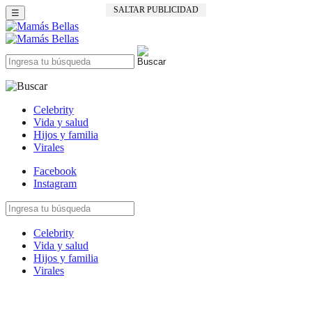
SALTAR PUBLICIDAD
☰
Celebrity
Vida y salud
Hijos y familia
Virales
Facebook
Instagram
Celebrity
Vida y salud
Hijos y familia
Virales