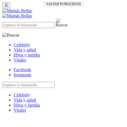
SALTAR PUBLICIDAD
☰
Celebrity
Vida y salud
Hijos y familia
Virales
Facebook
Instagram
Celebrity
Vida y salud
Hijos y familia
Virales