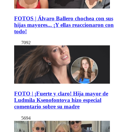
FOTOS | Álvaro Ballero chochea con sus
hijas mayores... ¡Y ellas reaccionaron con
todo!
7092
FOTO | ¡Fuerte y claro! Hija mayor de
Ludmila Ksenofontova hizo especial
comentario sobre su madre
5694