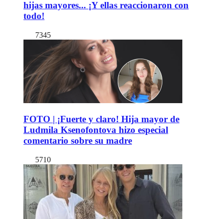
hijas mayores... ¡Y ellas reaccionaron con
todo!
7345
FOTO | ¡Fuerte y claro! Hija mayor de
Ludmila Ksenofontova hizo especial
comentario sobre su madre
5710