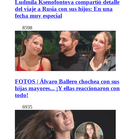
Ludmila Ksenofontova compartió detalle
del viaje a Rusia con sus hijos: En una
fecha muy especial
8598
FOTOS | Álvaro Ballero chochea con sus
hijas mayores... ¡Y ellas reaccionaron con
todo!
6935