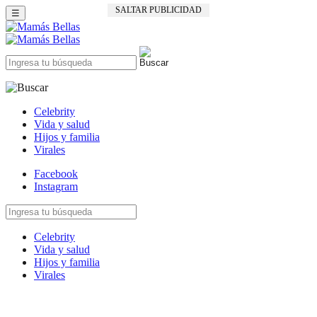
SALTAR PUBLICIDAD
☰
Celebrity
Vida y salud
Hijos y familia
Virales
Facebook
Instagram
Celebrity
Vida y salud
Hijos y familia
Virales