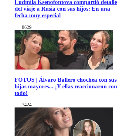
Ludmila Ksenofontova compartió detalle
del viaje a Rusia con sus hijos: En una
fecha muy especial
8629
FOTOS | Álvaro Ballero chochea con sus
hijas mayores... ¡Y ellas reaccionaron con
todo!
7424