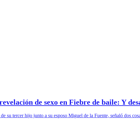
evelación de sexo en Fiebre de baile: Y des
de su tercer hijo junto a su esposo Miguel de la Fuente, señaló dos cos