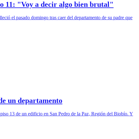
o 11: "Voy a decir algo bien brutal"
lleció el pasado domingo tras caer del departamento de su padre que
 de un departamento
 piso 13 de un edificio en San Pedro de la Paz, Región del Biobío. Y