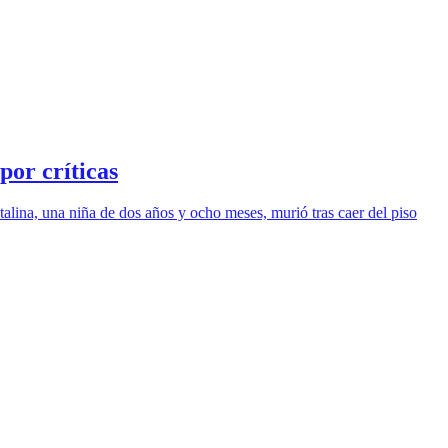
por críticas
alina, una niña de dos años y ocho meses, murió tras caer del piso