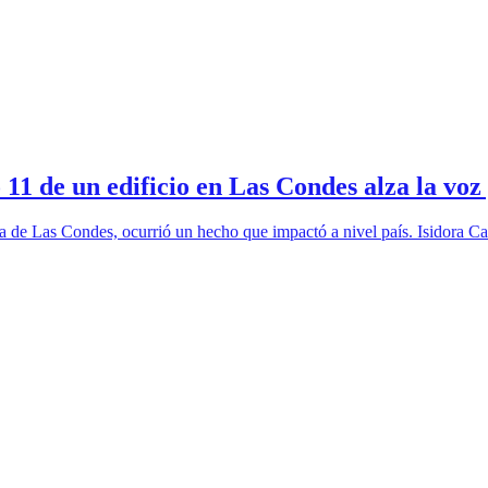
11 de un edificio en Las Condes alza la voz 
 de Las Condes, ocurrió un hecho que impactó a nivel país. Isidora Cat