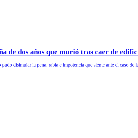
ña de dos años que murió tras caer de edifi
do disimular la pena, rabia e impotencia que siente ante el caso de la