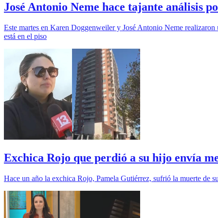
José Antonio Neme hace tajante análisis po
Este martes en Karen Doggenweiler y José Antonio Neme realizaron un 
está en el piso
Exchica Rojo que perdió a su hijo envía m
Hace un año la exchica Rojo, Pamela Gutiérrez, sufrió la muerte de su