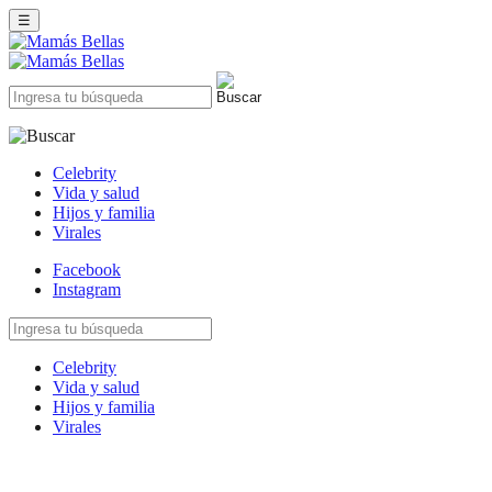
☰
Celebrity
Vida y salud
Hijos y familia
Virales
Facebook
Instagram
Celebrity
Vida y salud
Hijos y familia
Virales