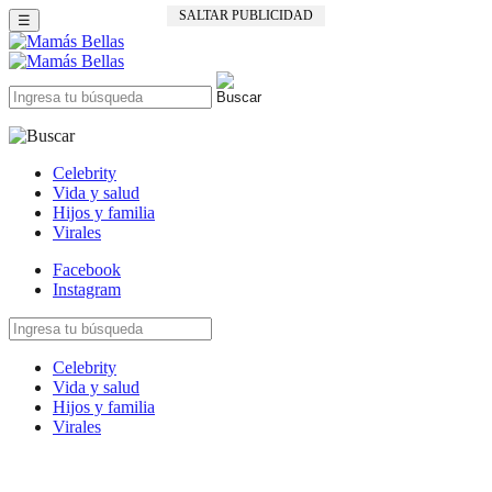
SALTAR PUBLICIDAD
☰
Celebrity
Vida y salud
Hijos y familia
Virales
Facebook
Instagram
Celebrity
Vida y salud
Hijos y familia
Virales