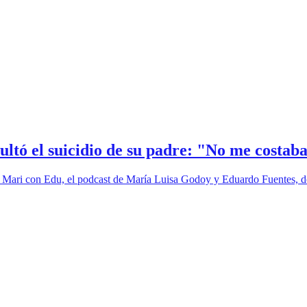
ultó el suicidio de su padre: "No me costab
de Mari con Edu, el podcast de María Luisa Godoy y Eduardo Fuentes, d