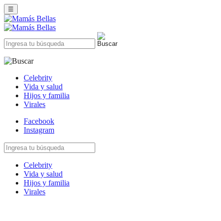
☰
Celebrity
Vida y salud
Hijos y familia
Virales
Facebook
Instagram
Celebrity
Vida y salud
Hijos y familia
Virales