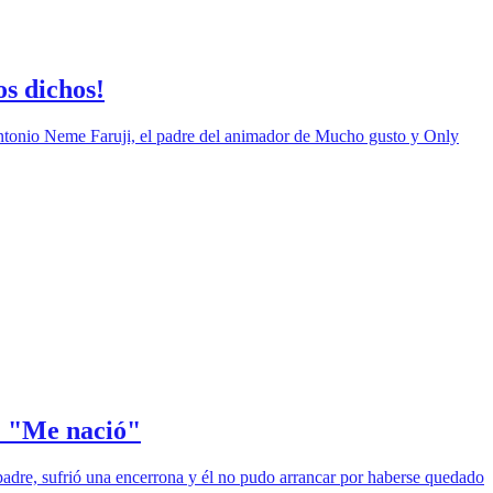
s dichos!
e Antonio Neme Faruji, el padre del animador de Mucho gusto y Only
a: "Me nació"
 padre, sufrió una encerrona y él no pudo arrancar por haberse quedado