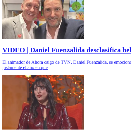
VIDEO | Daniel Fuenzalida desclasifica be
El animador de Ahora caigo de TVN, Daniel Fuenzalida, se emocionó a
justamente el año en que