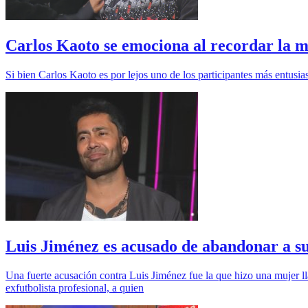
Carlos Kaoto se emociona al recordar la mu
Si bien Carlos Kaoto es por lejos uno de los participantes más entusiast
Luis Jiménez es acusado de abandonar a su 
Una fuerte acusación contra Luis Jiménez fue la que hizo una mujer l
exfutbolista profesional, a quien