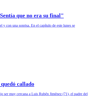
Sentía que no era su final"
el y con una sonrisa. En el capítulo de este lunes se
 quedó callado
ijo ser muy cercana a Luis Rubén Jiménez (71), el padre del