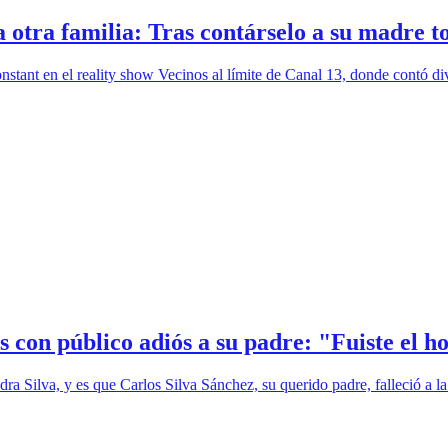
 otra familia: Tras contárselo a su madre t
tant en el reality show Vecinos al límite de Canal 13, donde contó div
 con público adiós a su padre: "Fuiste el 
ra Silva, y es que Carlos Silva Sánchez, su querido padre, falleció a l