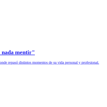
a nada mentir"
onde repasó distintos momentos de su vida personal y profesional.