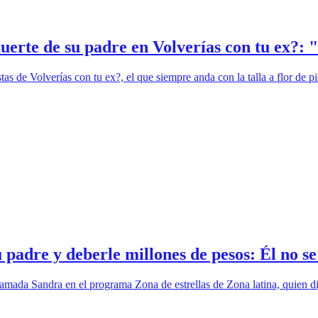
erte de su padre en Volverías con tu ex?: "
as de Volverías con tu ex?, el que siempre anda con la talla a flor de pi
padre y deberle millones de pesos: Él no se
lamada Sandra en el programa Zona de estrellas de Zona latina, quien d