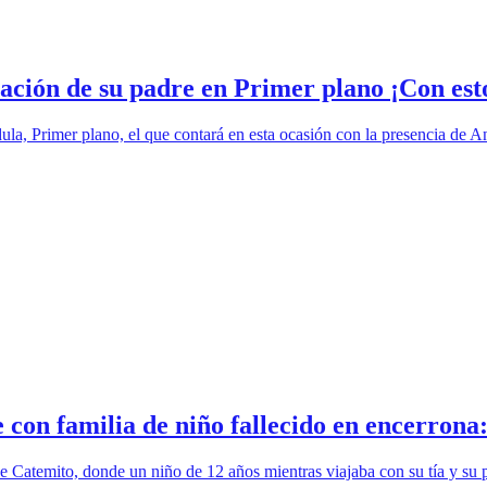
ación de su padre en Primer plano ¡Con esto
ndula, Primer plano, el que contará en esta ocasión con la presencia d
e con familia de niño fallecido en encerron
 de Catemito, donde un niño de 12 años mientras viajaba con su tía y su