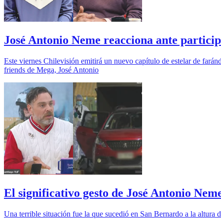
José Antonio Neme reacciona ante particip
Este viernes Chilevisión emitirá un nuevo capítulo de estelar de fará
friends de Mega, José Antonio
El significativo gesto de José Antonio Nem
Una terrible situación fue la que sucedió en San Bernardo a la altura