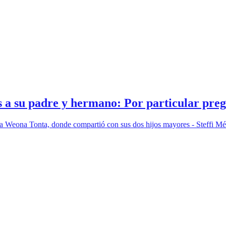
s a su padre y hermano: Por particular pre
Weona Tonta, donde compartió con sus dos hijos mayores - Steffi Ménd