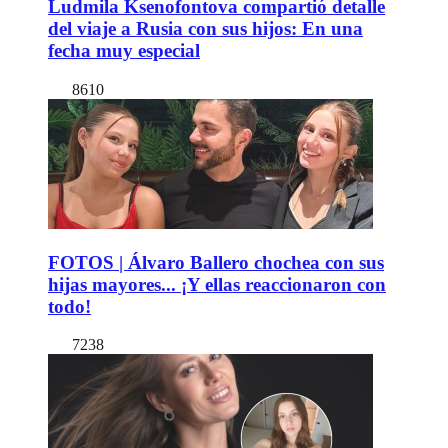
Ludmila Ksenofontova compartió detalle
del viaje a Rusia con sus hijos: En una
fecha muy especial
8610
FOTOS | Álvaro Ballero chochea con sus
hijas mayores... ¡Y ellas reaccionaron con
todo!
7238