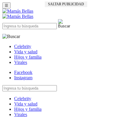
SALTAR PUBLICIDAD
☰
Celebrity
Vida y salud
Hijos y familia
Virales
Facebook
Instagram
Celebrity
Vida y salud
Hijos y familia
Virales