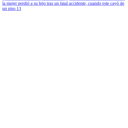
la mujer perdió a su hijo tras un fatal accidente, cuando este cayó de
un piso 13