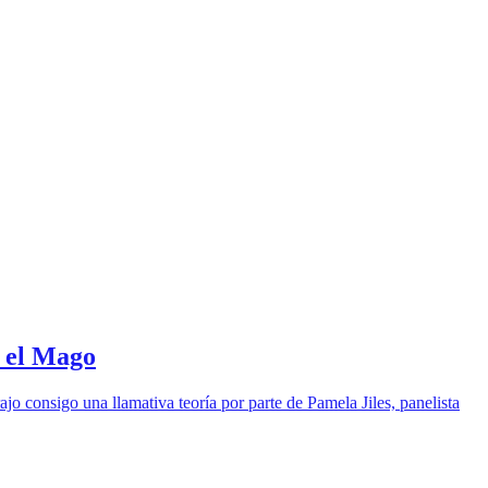
n el Mago
jo consigo una llamativa teoría por parte de Pamela Jiles, panelista