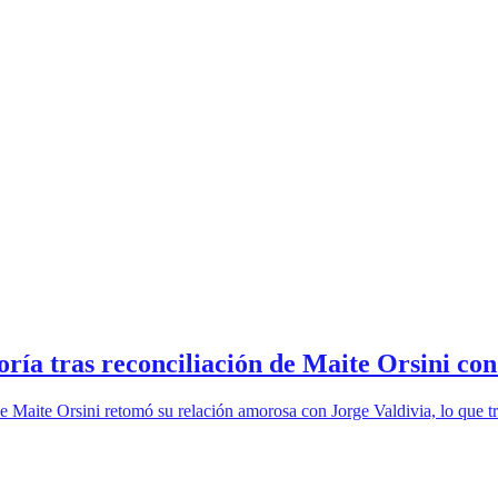
oría tras reconciliación de Maite Orsini co
 Maite Orsini retomó su relación amorosa con Jorge Valdivia, lo que tra