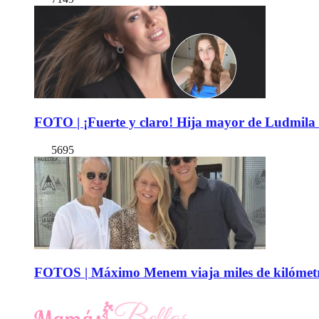
FOTO | ¡Fuerte y claro! Hija mayor de Ludmila 
5695
FOTOS | Máximo Menem viaja miles de kilómetro