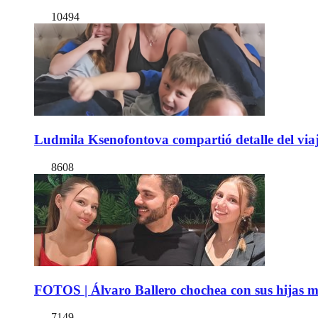
10494
Ludmila Ksenofontova compartió detalle del viaj
8608
FOTOS | Álvaro Ballero chochea con sus hijas ma
7149