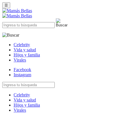
☰
Celebrity
Vida y salud
Hijos y familia
Virales
Facebook
Instagram
Celebrity
Vida y salud
Hijos y familia
Virales