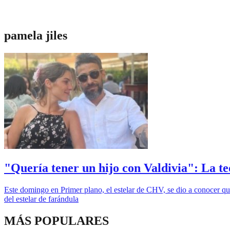
pamela jiles
"Quería tener un hijo con Valdivia": La te
Este domingo en Primer plano, el estelar de CHV, se dio a conocer que
del estelar de farándula
MÁS POPULARES