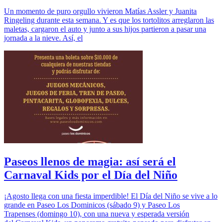
Un momento de puro orgullo vivieron Matías Assler y Juanita
Ringeling durante esta semana. Y es que los tortolitos arreglaron las
maletas, cargaron el auto y junto a sus hijos partieron a pasar una
jornada a la nieve. Así, el
Paseos llenos de magia: así será el
Carnaval Kids por el Día del Niño
¡Agosto llega con una fiesta imperdible! El Día del Niño se vive a lo
grande en Paseo Los Dominicos (sábado 9) y Paseo Los
Trapenses (domingo 10), con una nueva y esperada versión