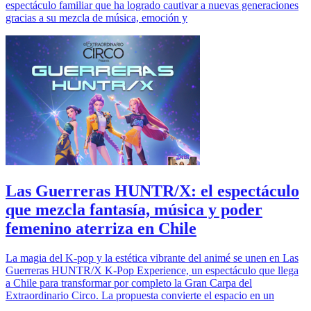
espectáculo familiar que ha logrado cautivar a nuevas generaciones
gracias a su mezcla de música, emoción y
Las Guerreras HUNTR/X: el espectáculo
que mezcla fantasía, música y poder
femenino aterriza en Chile
La magia del K-pop y la estética vibrante del animé se unen en Las
Guerreras HUNTR/X K-Pop Experience, un espectáculo que llega
a Chile para transformar por completo la Gran Carpa del
Extraordinario Circo. La propuesta convierte el espacio en un