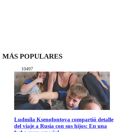
MÁS POPULARES
10497
Ludmila Ksenofontova compartió detalle
del viaje a Rusia con sus hijos: En una