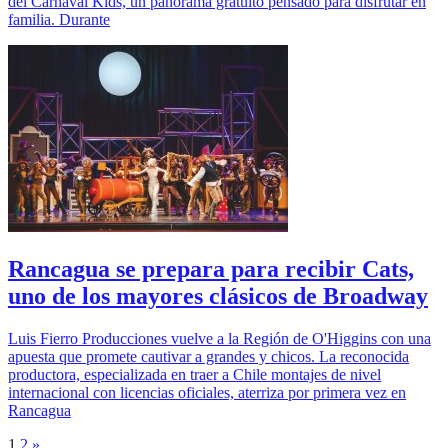
del Carnaval Kids, un panorama gratuito pensado para disfrutar en
familia. Durante
Rancagua se prepara para recibir Cats,
uno de los mayores clásicos de Broadway
Luis Fierro Producciones vuelve a la Región de O'Higgins con una
apuesta que promete cautivar a grandes y chicos. La reconocida
productora, especializada en traer a Chile montajes de nivel
internacional con licencias oficiales, aterriza por primera vez en
Rancagua
1
2
»