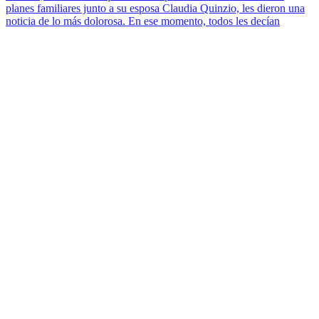
planes familiares junto a su esposa Claudia Quinzio, les dieron una
noticia de lo más dolorosa. En ese momento, todos les decían