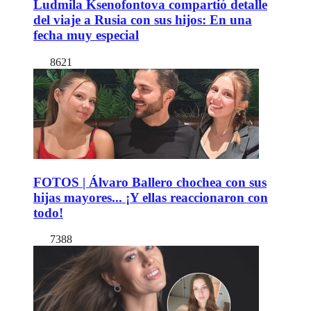
Ludmila Ksenofontova compartió detalle
del viaje a Rusia con sus hijos: En una
fecha muy especial
8621
FOTOS | Álvaro Ballero chochea con sus
hijas mayores... ¡Y ellas reaccionaron con
todo!
7388