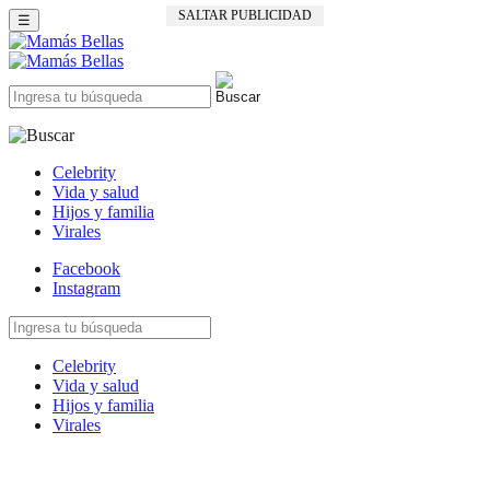
SALTAR PUBLICIDAD
☰
Celebrity
Vida y salud
Hijos y familia
Virales
Facebook
Instagram
Celebrity
Vida y salud
Hijos y familia
Virales