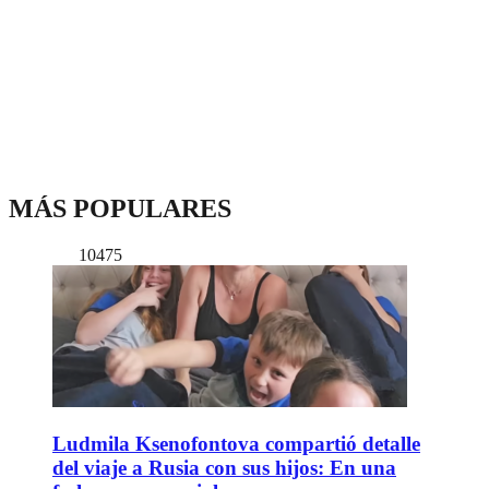
MÁS POPULARES
10475
Ludmila Ksenofontova compartió detalle
del viaje a Rusia con sus hijos: En una