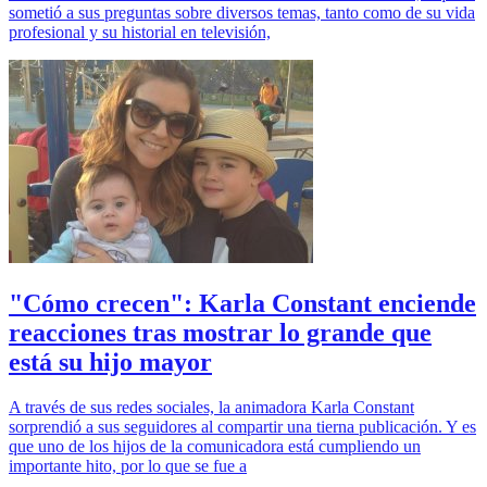
sometió a sus preguntas sobre diversos temas, tanto como de su vida
profesional y su historial en televisión,
"Cómo crecen": Karla Constant enciende
reacciones tras mostrar lo grande que
está su hijo mayor
A través de sus redes sociales, la animadora Karla Constant
sorprendió a sus seguidores al compartir una tierna publicación. Y es
que uno de los hijos de la comunicadora está cumpliendo un
importante hito, por lo que se fue a