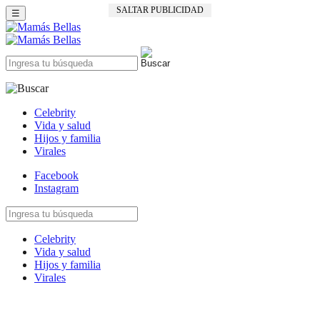
SALTAR PUBLICIDAD
☰
Celebrity
Vida y salud
Hijos y familia
Virales
Facebook
Instagram
Celebrity
Vida y salud
Hijos y familia
Virales