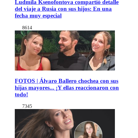
Ludmila Ksenofontova compartió detalle
del viaje a Rusia con sus hijos: En una
fecha muy especial
8614
FOTOS | Álvaro Ballero chochea con sus
hijas mayores... ¡Y ellas reaccionaron con
todo!
7345