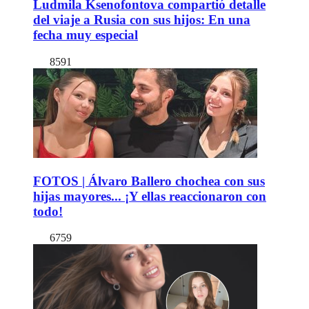
Ludmila Ksenofontova compartió detalle
del viaje a Rusia con sus hijos: En una
fecha muy especial
8591
FOTOS | Álvaro Ballero chochea con sus
hijas mayores... ¡Y ellas reaccionaron con
todo!
6759