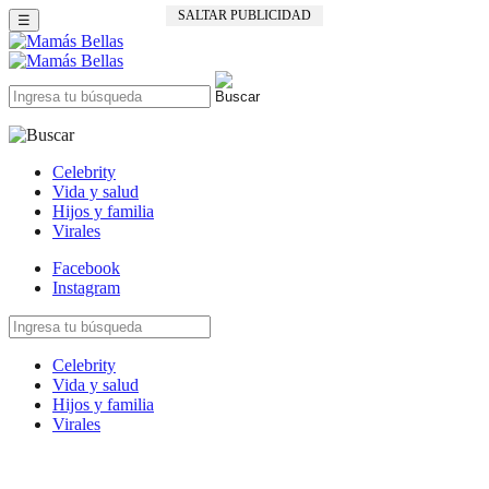
SALTAR PUBLICIDAD
☰
Celebrity
Vida y salud
Hijos y familia
Virales
Facebook
Instagram
Celebrity
Vida y salud
Hijos y familia
Virales