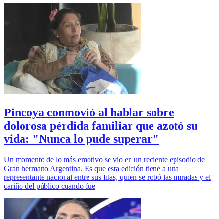
Pincoya conmovió al hablar sobre
dolorosa pérdida familiar que azotó su
vida: "Nunca lo pude superar"
Un momento de lo más emotivo se vio en un reciente episodio de
Gran hermano Argentina. Es que esta edición tiene a una
representante nacional entre sus filas, quien se robó las miradas y el
cariño del público cuando fue