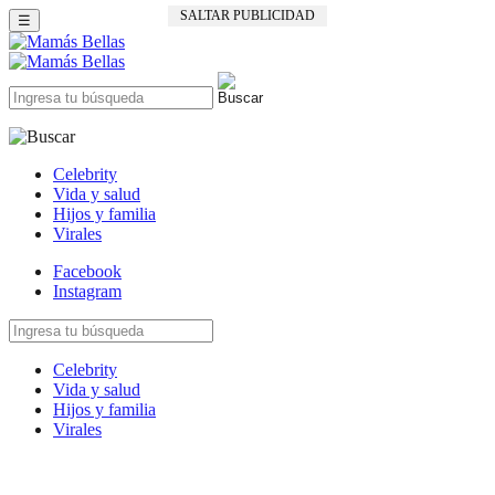
SALTAR PUBLICIDAD
☰
Celebrity
Vida y salud
Hijos y familia
Virales
Facebook
Instagram
Celebrity
Vida y salud
Hijos y familia
Virales