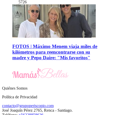
5726
FOTOS | Máximo Menem viaja miles de
kilómetros para reencontrarse con su
madre y Pepo Daire: "Mis favoritos"
Quiénes Somos
Política de Privacidad
contacto@grupoperiscopio.com
José Joaquín Pérez 2765, Renca - Santiago.
Teléfono:
+56228858626