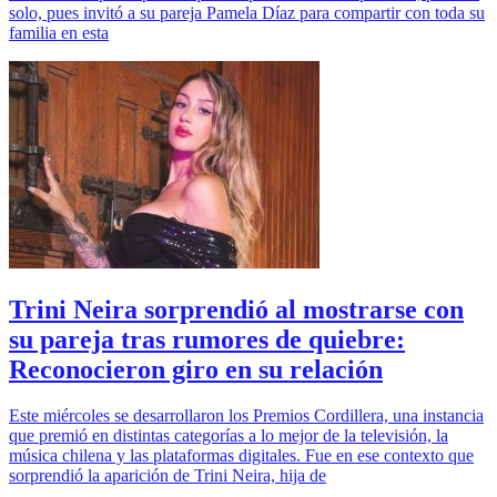
solo, pues invitó a su pareja Pamela Díaz para compartir con toda su
familia en esta
Trini Neira sorprendió al mostrarse con
su pareja tras rumores de quiebre:
Reconocieron giro en su relación
Este miércoles se desarrollaron los Premios Cordillera, una instancia
que premió en distintas categorías a lo mejor de la televisión, la
música chilena y las plataformas digitales. Fue en ese contexto que
sorprendió la aparición de Trini Neira, hija de