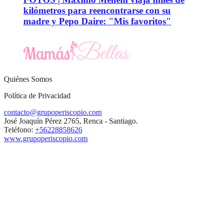
kilómetros para reencontrarse con su
madre y Pepo Daire: "Mis favoritos"
Quiénes Somos
Política de Privacidad
contacto@grupoperiscopio.com
José Joaquín Pérez 2765, Renca - Santiago.
Teléfono:
+56228858626
www.grupoperiscopio.com