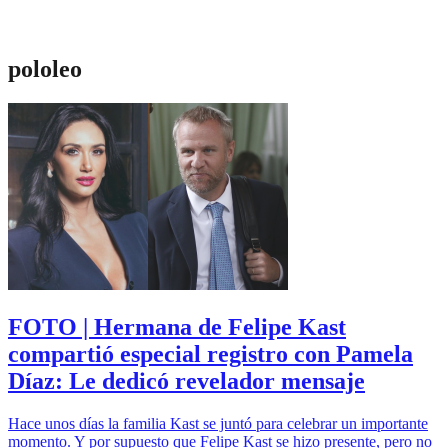
pololeo
FOTO | Hermana de Felipe Kast
compartió especial registro con Pamela
Díaz: Le dedicó revelador mensaje
Hace unos días la familia Kast se juntó para celebrar un importante
momento. Y por supuesto que Felipe Kast se hizo presente, pero no