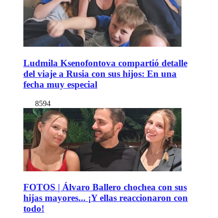
Ludmila Ksenofontova compartió detalle
del viaje a Rusia con sus hijos: En una
fecha muy especial
8594
FOTOS | Álvaro Ballero chochea con sus
hijas mayores... ¡Y ellas reaccionaron con
todo!