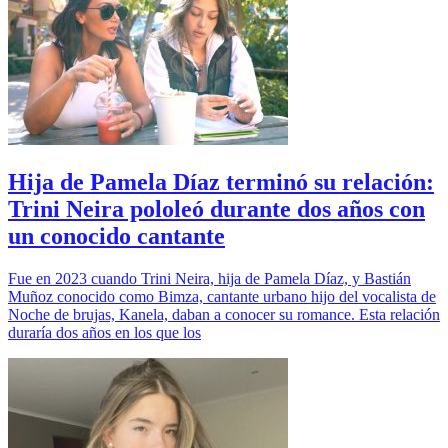
Hija de Pamela Díaz terminó su relación:
Trini Neira pololeó durante dos años con
un conocido cantante
Fue en 2023 cuando Trini Neira, hija de Pamela Díaz, y Bastián
Muñoz conocido como Bimza, cantante urbano hijo del vocalista de
Noche de brujas, Kanela, daban a conocer su romance. Esta relación
duraría dos años en los que los