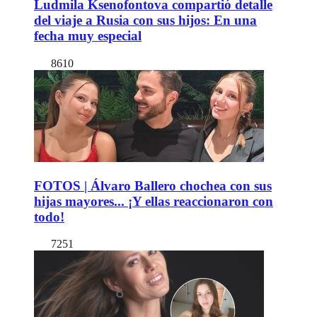
Ludmila Ksenofontova compartió detalle
del viaje a Rusia con sus hijos: En una
fecha muy especial
8610
FOTOS | Álvaro Ballero chochea con sus
hijas mayores... ¡Y ellas reaccionaron con
todo!
7251