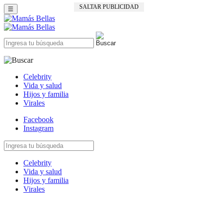
SALTAR PUBLICIDAD
☰
Celebrity
Vida y salud
Hijos y familia
Virales
Facebook
Instagram
Celebrity
Vida y salud
Hijos y familia
Virales