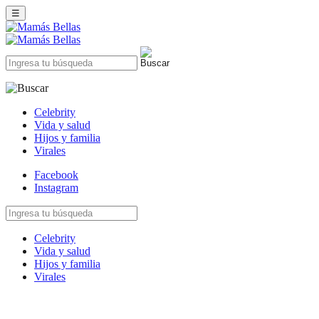
☰
Celebrity
Vida y salud
Hijos y familia
Virales
Facebook
Instagram
Celebrity
Vida y salud
Hijos y familia
Virales