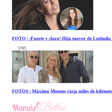
FOTO | ¡Fuerte y claro! Hija mayor de Ludmila 
5705
FOTOS | Máximo Menem viaja miles de kilómetro