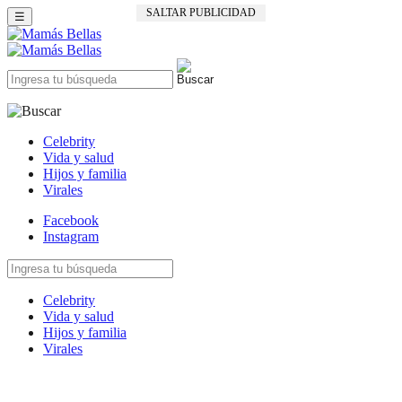
SALTAR PUBLICIDAD
☰
Celebrity
Vida y salud
Hijos y familia
Virales
Facebook
Instagram
Celebrity
Vida y salud
Hijos y familia
Virales