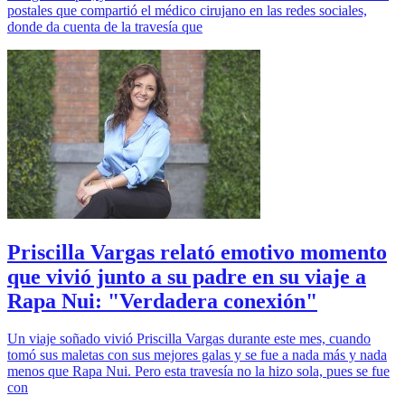
postales que compartió el médico cirujano en las redes sociales,
donde da cuenta de la travesía que
Priscilla Vargas relató emotivo momento
que vivió junto a su padre en su viaje a
Rapa Nui: "Verdadera conexión"
Un viaje soñado vivió Priscilla Vargas durante este mes, cuando
tomó sus maletas con sus mejores galas y se fue a nada más y nada
menos que Rapa Nui. Pero esta travesía no la hizo sola, pues se fue
con