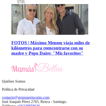
5735
FOTOS | Máximo Menem viaja miles de
kilómetros para reencontrarse con su
madre y Pepo Daire: "Mis favoritos"
Quiénes Somos
Política de Privacidad
contacto@grupoperiscopio.com
José Joaquín Pérez 2765, Renca - Santiago.
Teléfono:
+56228858626