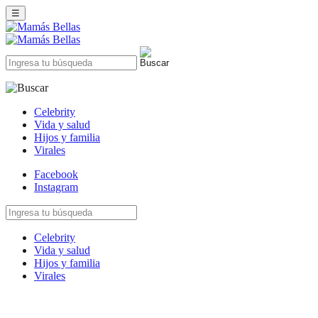
☰
Celebrity
Vida y salud
Hijos y familia
Virales
Facebook
Instagram
Celebrity
Vida y salud
Hijos y familia
Virales