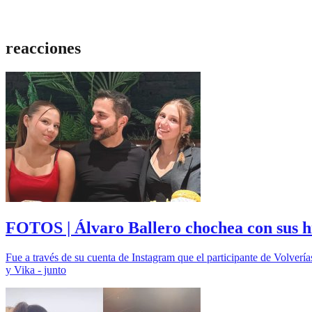
reacciones
FOTOS | Álvaro Ballero chochea con sus hij
Fue a través de su cuenta de Instagram que el participante de Volverí
y Vika - junto