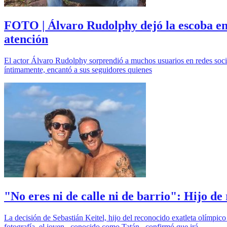
FOTO | Álvaro Rudolphy dejó la escoba en r
atención
El actor Álvaro Rudolphy sorprendió a muchos usuarios en redes social
íntimamente, encantó a sus seguidores quienes
"No eres ni de calle ni de barrio": Hijo de
La decisión de Sebastián Keitel, hijo del reconocido exatleta olímpic
fotografía, el joven –conocido como Tatán– confirmó que irá