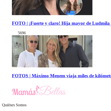
FOTO | ¡Fuerte y claro! Hija mayor de Ludmila 
5696
FOTOS | Máximo Menem viaja miles de kilómetro
Quiénes Somos