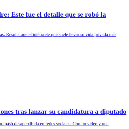
: Este fue el detalle que se robó la
. Resulta que el intérprete que suele llevar su vida privada más
ciones tras lanzar su candidatura a diputado
 no pasó desapercibida en redes sociales. Con un video y una