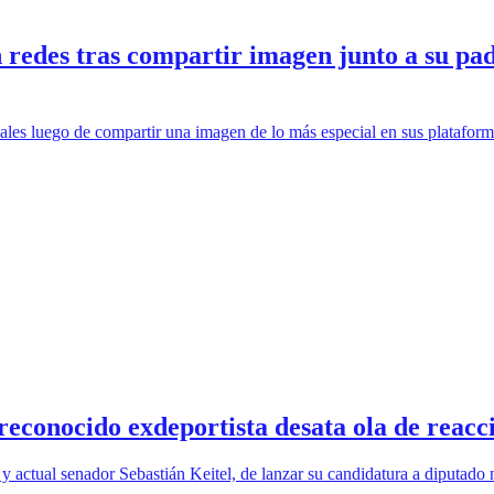
edes tras compartir imagen junto a su padre
es luego de compartir una imagen de lo más especial en sus plataformas
 reconocido exdeportista desata ola de reac
o y actual senador Sebastián Keitel, de lanzar su candidatura a diputado