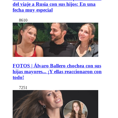
del viaje a Rusia con sus hijos: En una
fecha muy especial
8610
FOTOS | Álvaro Ballero chochea con sus
hijas mayores... ¡Y ellas reaccionaron con
todo!
7251