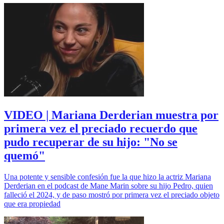
VIDEO | Mariana Derderian muestra por
primera vez el preciado recuerdo que
pudo recuperar de su hijo: "No se
quemó"
Una potente y sensible confesión fue la que hizo la actriz Mariana
Derderian en el podcast de Mane Marin sobre su hijo Pedro, quien
falleció el 2024, y de paso mostró por primera vez el preciado objeto
que era propiedad