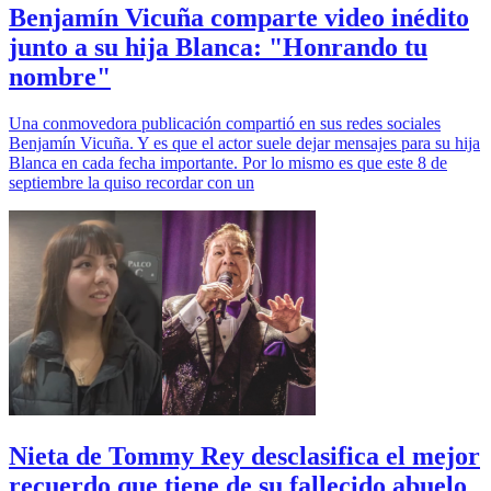
Benjamín Vicuña comparte video inédito
junto a su hija Blanca: "Honrando tu
nombre"
Una conmovedora publicación compartió en sus redes sociales
Benjamín Vicuña. Y es que el actor suele dejar mensajes para su hija
Blanca en cada fecha importante. Por lo mismo es que este 8 de
septiembre la quiso recordar con un
Nieta de Tommy Rey desclasifica el mejor
recuerdo que tiene de su fallecido abuelo