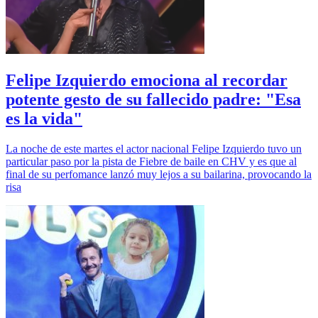
Felipe Izquierdo emociona al recordar
potente gesto de su fallecido padre: "Esa
es la vida"
La noche de este martes el actor nacional Felipe Izquierdo tuvo un
particular paso por la pista de Fiebre de baile en CHV y es que al
final de su perfomance lanzó muy lejos a su bailarina, provocando la
risa