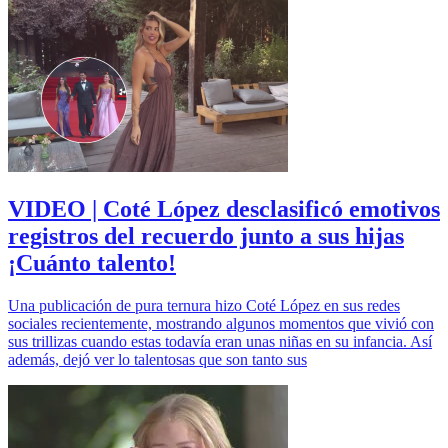
VIDEO | Coté López desclasificó emotivos
registros del recuerdo junto a sus hijas
¡Cuánto talento!
Una publicación de pura ternura hizo Coté López en sus redes
sociales recientemente, mostrando algunos momentos que vivió con
sus trillizas cuando estas todavía eran unas niñas en su infancia. Así
además, dejó ver lo talentosas que son tanto sus