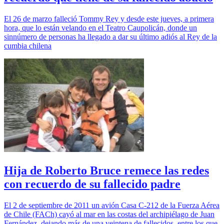
El 26 de marzo falleció Tommy Rey y desde este jueves, a primera
hora, que lo están velando en el Teatro Caupolicán, donde un
sinnúmero de personas ha llegado a dar su último adiós al Rey de la
cumbia chilena
Hija de Roberto Bruce remece las redes
con recuerdo de su fallecido padre
El 2 de septiembre de 2011 un avión Casa C-212 de la Fuerza Aérea
de Chile (FACh) cayó al mar en las costas del archipiélago de Juan
Fernández, dejando más de una veintena de fallecidos, entre los que