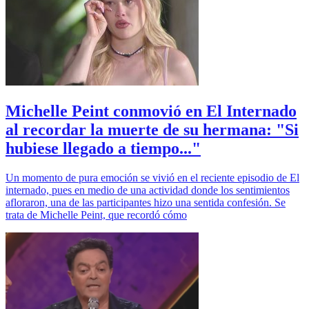
Michelle Peint conmovió en El Internado
al recordar la muerte de su hermana: "Si
hubiese llegado a tiempo..."
Un momento de pura emoción se vivió en el reciente episodio de El
internado, pues en medio de una actividad donde los sentimientos
afloraron, una de las participantes hizo una sentida confesión. Se
trata de Michelle Peint, que recordó cómo