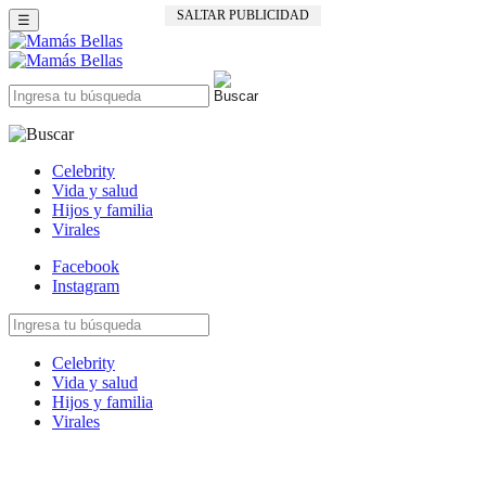
SALTAR PUBLICIDAD
☰
Celebrity
Vida y salud
Hijos y familia
Virales
Facebook
Instagram
Celebrity
Vida y salud
Hijos y familia
Virales