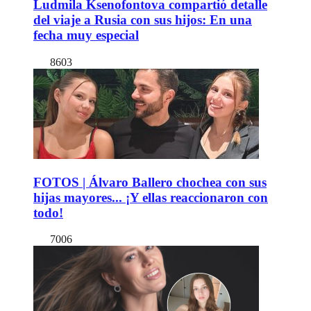
Ludmila Ksenofontova compartió detalle
del viaje a Rusia con sus hijos: En una
fecha muy especial
8603
FOTOS | Álvaro Ballero chochea con sus
hijas mayores... ¡Y ellas reaccionaron con
todo!
7006