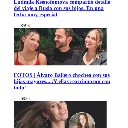
Ludmila Ksenofontova compartió detalle
del viaje a Rusia con sus hijos: En una
fecha muy especial
8598
FOTOS | Álvaro Ballero chochea con sus
hijas mayores... ¡Y ellas reaccionaron con
todo!
6935