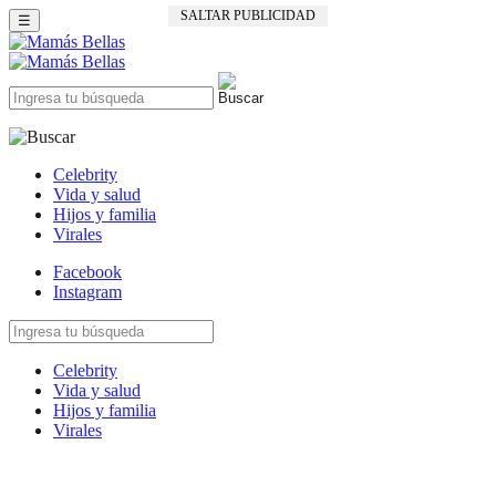
SALTAR PUBLICIDAD
☰
Celebrity
Vida y salud
Hijos y familia
Virales
Facebook
Instagram
Celebrity
Vida y salud
Hijos y familia
Virales