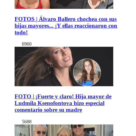
FOTOS | Álvaro Ballero chochea con sus
hijas mayores... ¡Y ellas reaccionaron con
todo!
6960
FOTO | ¡Fuerte y claro! Hija mayor de
Ludmila Ksenofontova hizo especial
comentario sobre su madre
5688