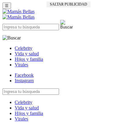
SALTAR PUBLICIDAD
☰
Celebrity
Vida y salud
Hijos y familia
Virales
Facebook
Instagram
Celebrity
Vida y salud
Hijos y familia
Virales