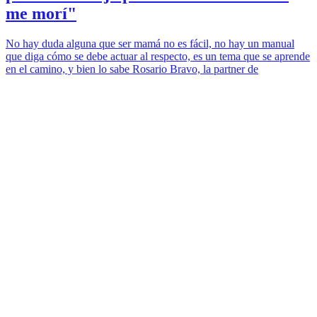
me morí"
No hay duda alguna que ser mamá no es fácil, no hay un manual
que diga cómo se debe actuar al respecto, es un tema que se aprende
en el camino, y bien lo sabe Rosario Bravo, la partner de