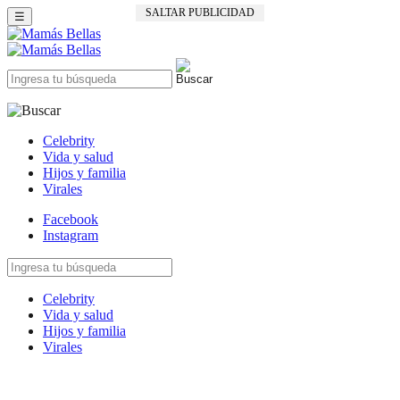
SALTAR PUBLICIDAD
☰
Celebrity
Vida y salud
Hijos y familia
Virales
Facebook
Instagram
Celebrity
Vida y salud
Hijos y familia
Virales