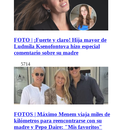
FOTO | ¡Fuerte y claro! Hija mayor de
Ludmila Ksenofontova hizo especial
comentario sobre su madre
5714
FOTOS | Máximo Menem viaja miles de
kilómetros para reencontrarse con su
madre y Pepo Daire: "Mis favoritos"