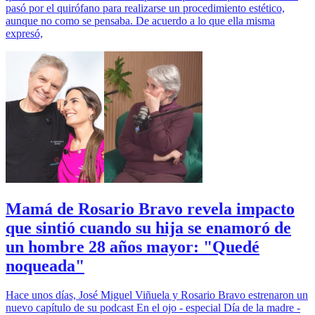
pasó por el quirófano para realizarse un procedimiento estético,
aunque no como se pensaba. De acuerdo a lo que ella misma
expresó,
Mamá de Rosario Bravo revela impacto
que sintió cuando su hija se enamoró de
un hombre 28 años mayor: "Quedé
noqueada"
Hace unos días, José Miguel Viñuela y Rosario Bravo estrenaron un
nuevo capítulo de su podcast En el ojo - especial Día de la madre -