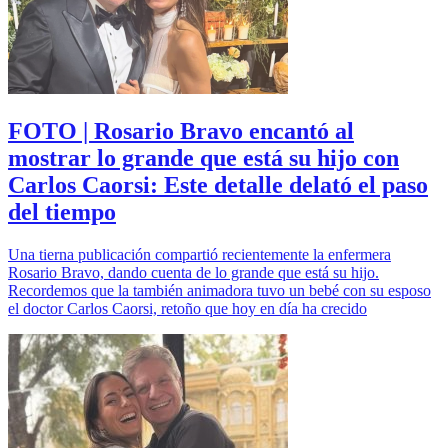
FOTO | Rosario Bravo encantó al
mostrar lo grande que está su hijo con
Carlos Caorsi: Este detalle delató el paso
del tiempo
Una tierna publicación compartió recientemente la enfermera
Rosario Bravo, dando cuenta de lo grande que está su hijo.
Recordemos que la también animadora tuvo un bebé con su esposo
el doctor Carlos Caorsi, retoño que hoy en día ha crecido