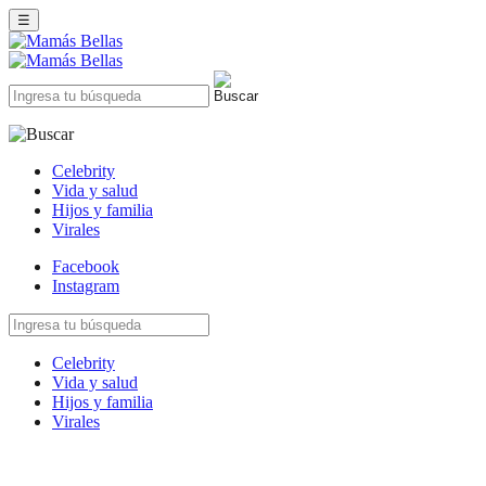
☰
Celebrity
Vida y salud
Hijos y familia
Virales
Facebook
Instagram
Celebrity
Vida y salud
Hijos y familia
Virales