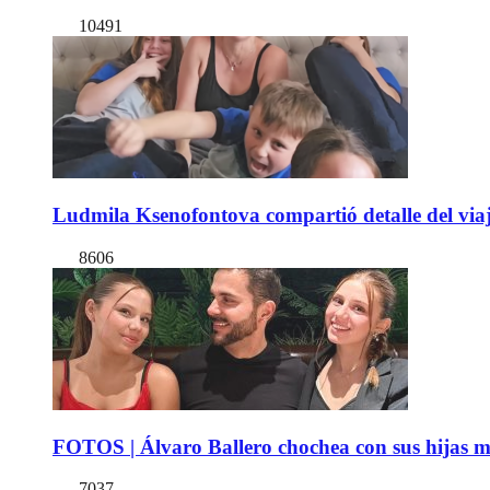
10491
Ludmila Ksenofontova compartió detalle del viaj
8606
FOTOS | Álvaro Ballero chochea con sus hijas ma
7037