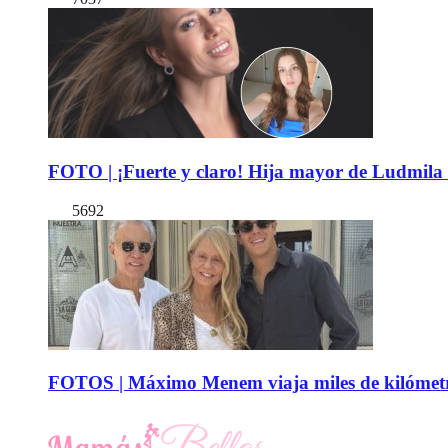
FOTO | ¡Fuerte y claro! Hija mayor de Ludmila 
5692
FOTOS | Máximo Menem viaja miles de kilómetro