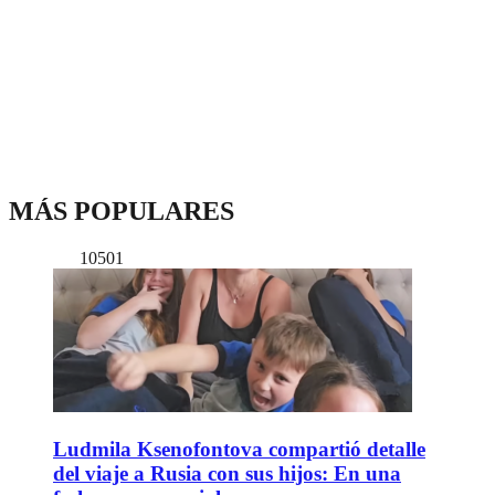
MÁS POPULARES
10501
Ludmila Ksenofontova compartió detalle
del viaje a Rusia con sus hijos: En una