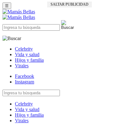
SALTAR PUBLICIDAD
☰
Celebrity
Vida y salud
Hijos y familia
Virales
Facebook
Instagram
Celebrity
Vida y salud
Hijos y familia
Virales