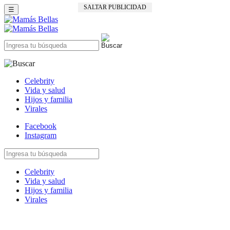
SALTAR PUBLICIDAD
☰
Celebrity
Vida y salud
Hijos y familia
Virales
Facebook
Instagram
Celebrity
Vida y salud
Hijos y familia
Virales