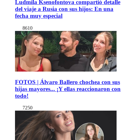
Ludmila Ksenofontova compartió detalle
del viaje a Rusia con sus hijos: En una
fecha muy especial
8610
FOTOS | Álvaro Ballero chochea con sus
hijas mayores... ¡Y ellas reaccionaron con
todo!
7250