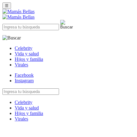
☰
Celebrity
Vida y salud
Hijos y familia
Virales
Facebook
Instagram
Celebrity
Vida y salud
Hijos y familia
Virales