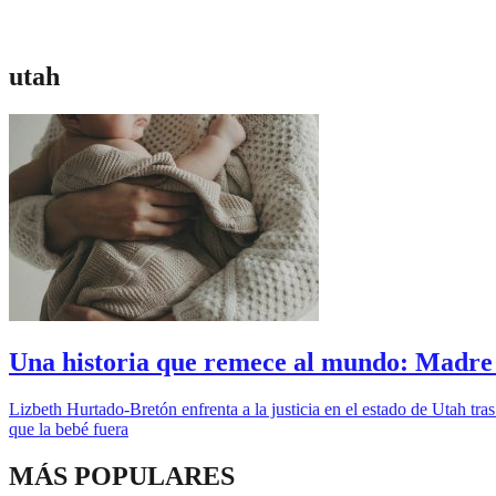
utah
Una historia que remece al mundo: Madre t
Lizbeth Hurtado-Bretón enfrenta a la justicia en el estado de Utah tra
que la bebé fuera
MÁS POPULARES