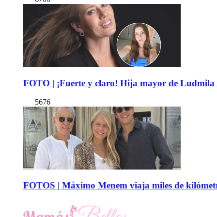
FOTO | ¡Fuerte y claro! Hija mayor de Ludmila 
5676
FOTOS | Máximo Menem viaja miles de kilómetro