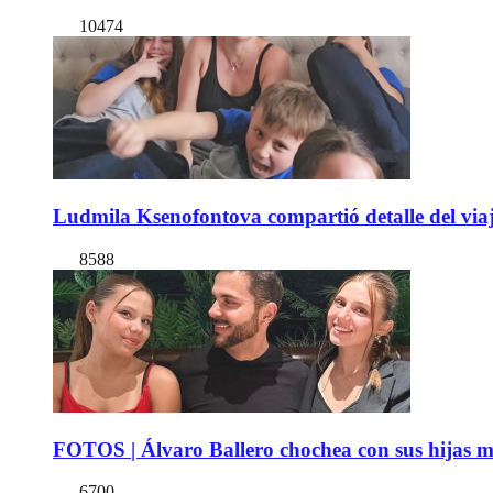
10474
Ludmila Ksenofontova compartió detalle del viaj
8588
FOTOS | Álvaro Ballero chochea con sus hijas ma
6700