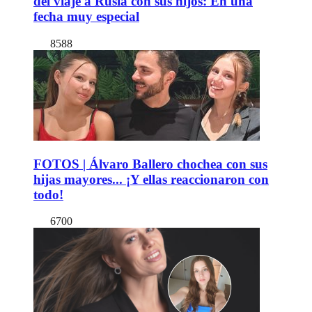
del viaje a Rusia con sus hijos: En una
fecha muy especial
8588
FOTOS | Álvaro Ballero chochea con sus
hijas mayores... ¡Y ellas reaccionaron con
todo!
6700