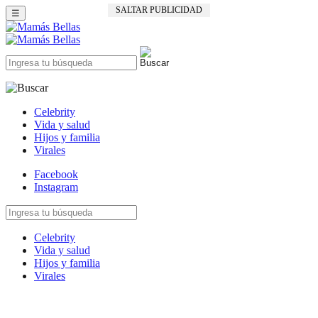
SALTAR PUBLICIDAD
☰
Celebrity
Vida y salud
Hijos y familia
Virales
Facebook
Instagram
Celebrity
Vida y salud
Hijos y familia
Virales