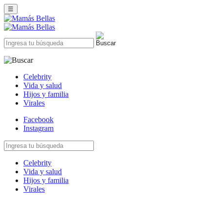
☰
Celebrity
Vida y salud
Hijos y familia
Virales
Facebook
Instagram
Celebrity
Vida y salud
Hijos y familia
Virales