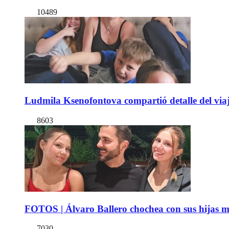
10489
Ludmila Ksenofontova compartió detalle del viaj
8603
FOTOS | Álvaro Ballero chochea con sus hijas ma
7030