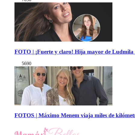
FOTO | ¡Fuerte y claro! Hija mayor de Ludmila 
5690
FOTOS | Máximo Menem viaja miles de kilómetro