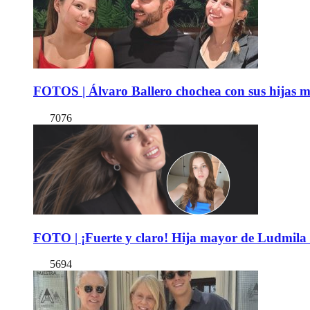
FOTOS | Álvaro Ballero chochea con sus hijas ma
7076
FOTO | ¡Fuerte y claro! Hija mayor de Ludmila 
5694