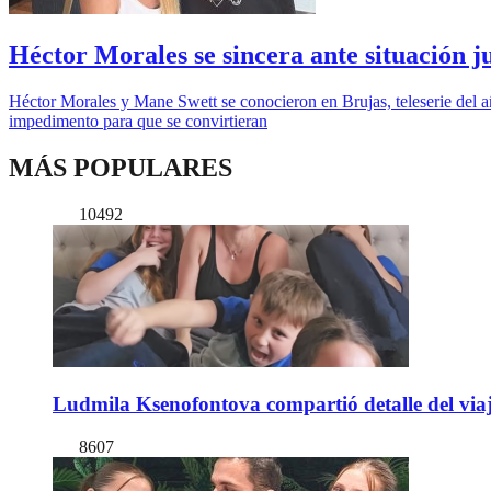
Héctor Morales se sincera ante situación j
Héctor Morales y Mane Swett se conocieron en Brujas, teleserie del añ
impedimento para que se convirtieran
MÁS POPULARES
10492
Ludmila Ksenofontova compartió detalle del viaj
8607