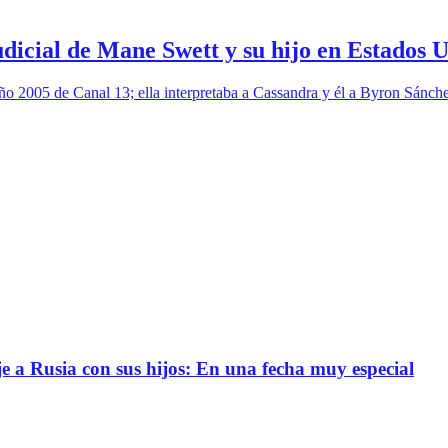
udicial de Mane Swett y su hijo en Estados 
o 2005 de Canal 13; ella interpretaba a Cassandra y él a Byron Sánchez
e a Rusia con sus hijos: En una fecha muy especial