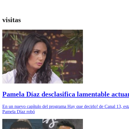
visitas
Pamela Díaz desclasifica lamentable actua
En un nuevo capítulo del programa Hay que decirlo! de Canal 13, esta
Pamela Díaz robó