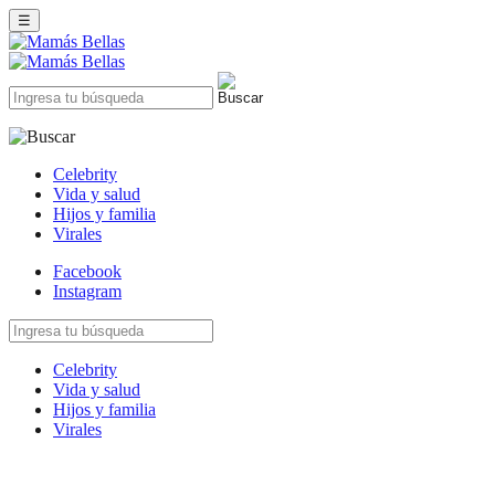
☰
Celebrity
Vida y salud
Hijos y familia
Virales
Facebook
Instagram
Celebrity
Vida y salud
Hijos y familia
Virales