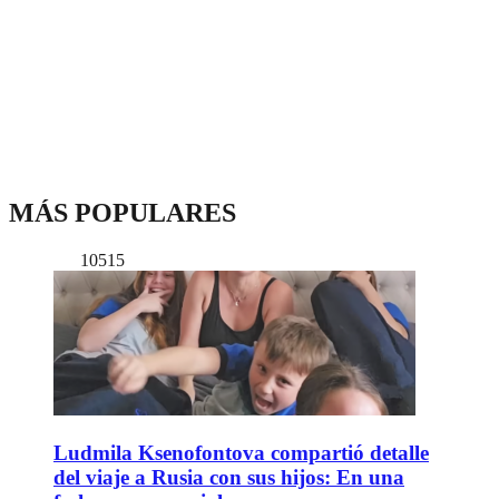
MÁS POPULARES
10515
Ludmila Ksenofontova compartió detalle
del viaje a Rusia con sus hijos: En una