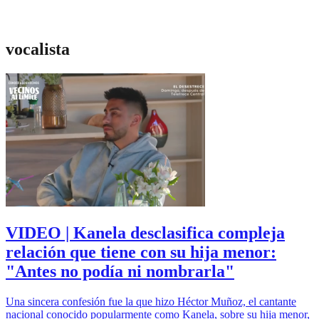
vocalista
VIDEO | Kanela desclasifica compleja
relación que tiene con su hija menor:
"Antes no podía ni nombrarla"
Una sincera confesión fue la que hizo Héctor Muñoz, el cantante
nacional conocido popularmente como Kanela, sobre su hija menor,