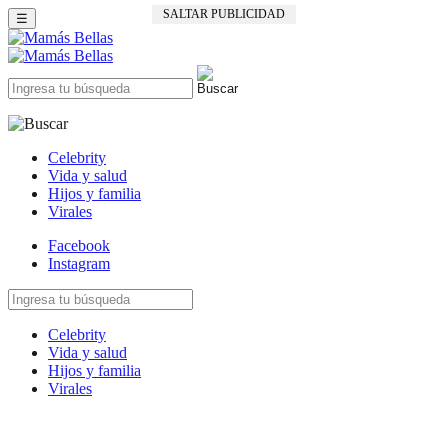
SALTAR PUBLICIDAD
☰
Celebrity
Vida y salud
Hijos y familia
Virales
Facebook
Instagram
Celebrity
Vida y salud
Hijos y familia
Virales