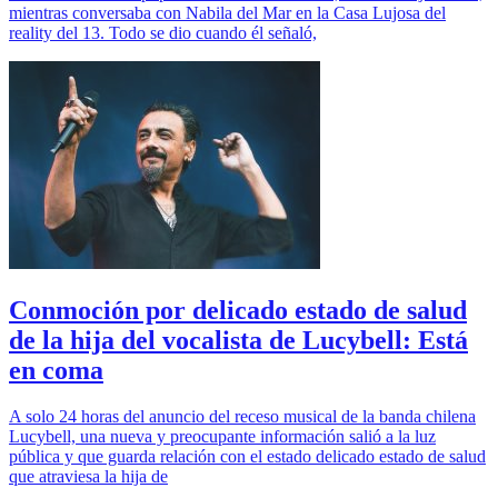
mientras conversaba con Nabila del Mar en la Casa Lujosa del
reality del 13. Todo se dio cuando él señaló,
Conmoción por delicado estado de salud
de la hija del vocalista de Lucybell: Está
en coma
A solo 24 horas del anuncio del receso musical de la banda chilena
Lucybell, una nueva y preocupante información salió a la luz
pública y que guarda relación con el estado delicado estado de salud
que atraviesa la hija de