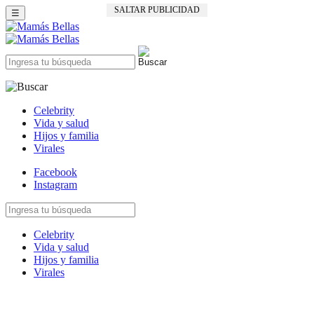
SALTAR PUBLICIDAD
☰
Celebrity
Vida y salud
Hijos y familia
Virales
Facebook
Instagram
Celebrity
Vida y salud
Hijos y familia
Virales