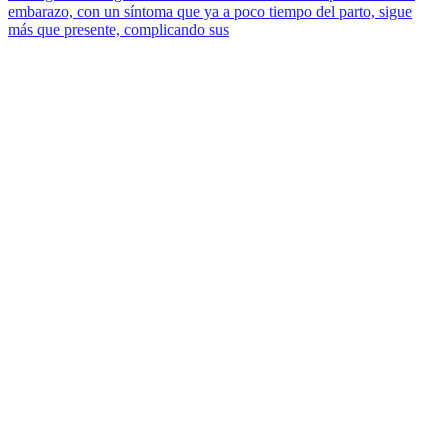
embarazo, con un síntoma que ya a poco tiempo del parto, sigue
más que presente, complicando sus