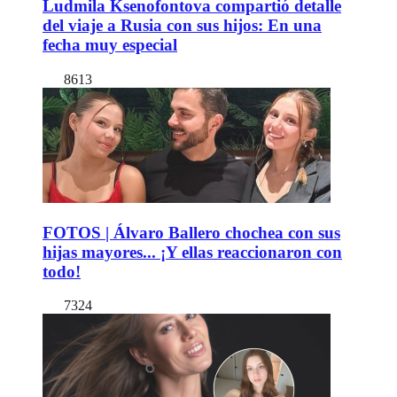
Ludmila Ksenofontova compartió detalle
del viaje a Rusia con sus hijos: En una
fecha muy especial
8613
FOTOS | Álvaro Ballero chochea con sus
hijas mayores... ¡Y ellas reaccionaron con
todo!
7324